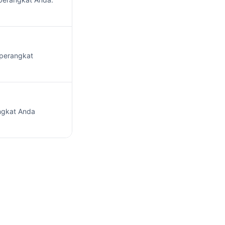
 perangkat
angkat Anda