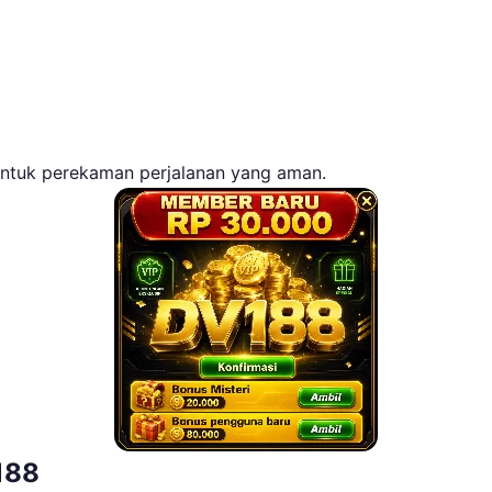
ntuk perekaman perjalanan yang aman.
188