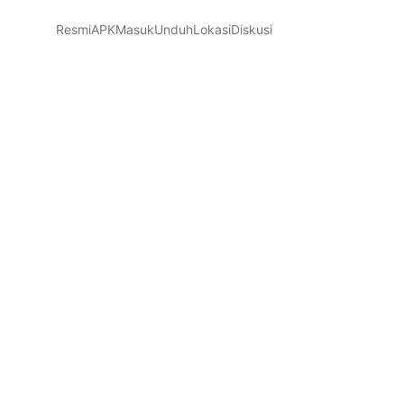
Resmi
APK
Masuk
Unduh
Lokasi
Diskusi