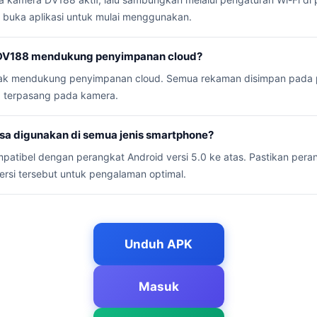
, buka aplikasi untuk mulai menggunakan.
 DV188 mendukung penyimpanan cloud?
idak mendukung penyimpanan cloud. Semua rekaman disimpan pada
 terpasang pada kamera.
sa digunakan di semua jenis smartphone?
patibel dengan perangkat Android versi 5.0 ke atas. Pastikan per
rsi tersebut untuk pengalaman optimal.
Unduh APK
Masuk