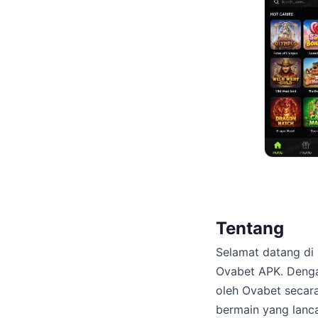
Tentang
Selamat datang di
Ovabet APK. Dengan
oleh Ovabet secar
bermain yang lanc