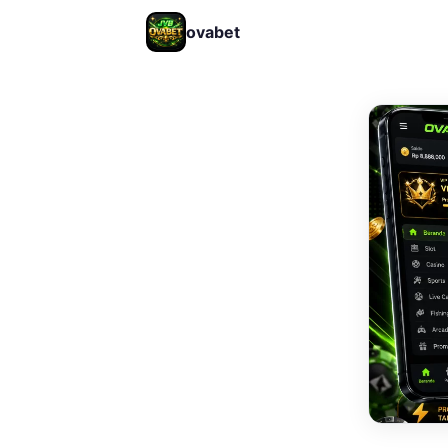
ovabet