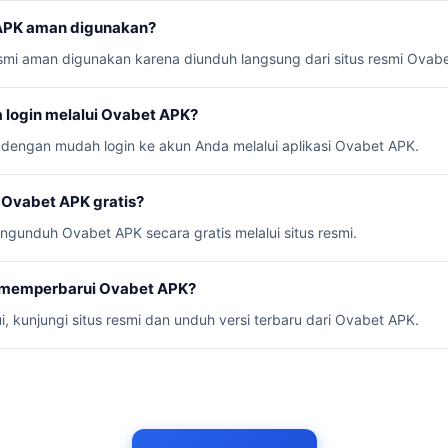
APK aman digunakan?
smi aman digunakan karena diunduh langsung dari situs resmi Ovabe
 login melalui Ovabet APK?
 dengan mudah login ke akun Anda melalui aplikasi Ovabet APK.
Ovabet APK gratis?
gunduh Ovabet APK secara gratis melalui situs resmi.
 memperbarui Ovabet APK?
 kunjungi situs resmi dan unduh versi terbaru dari Ovabet APK.