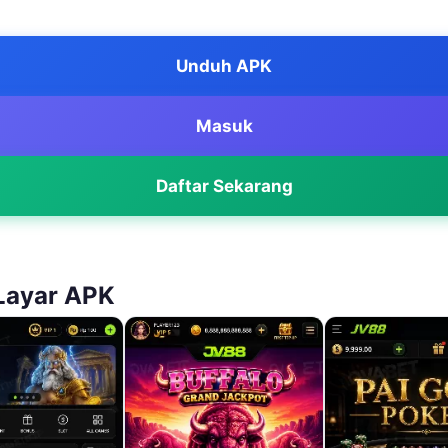
Unduh APK
Masuk
Daftar Sekarang
Layar APK