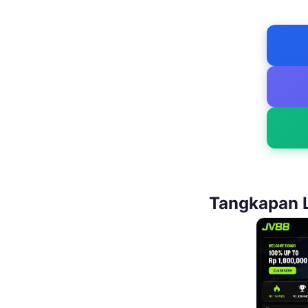
Tangkapan 